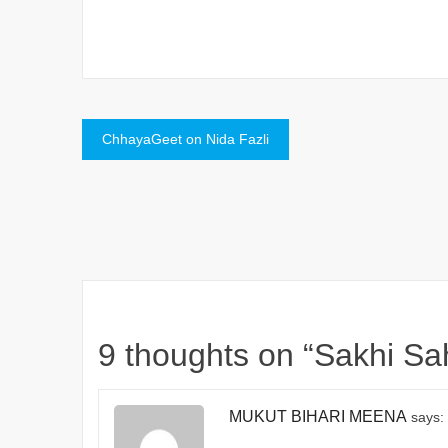
Post
ChhayaGeet on Nida Fazli
navigation
9 thoughts on “
Sakhi Sa
MUKUT BIHARI MEENA
says: