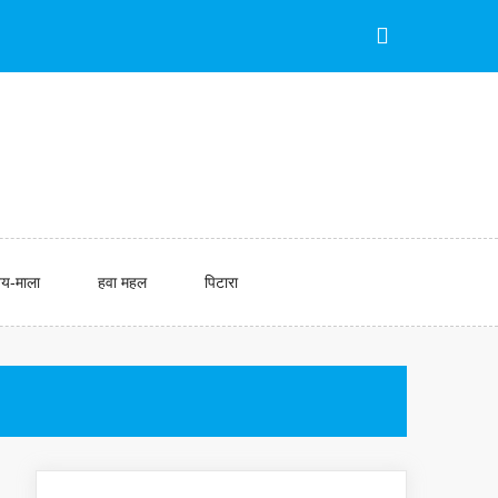
य-माला
हवा महल
पिटारा