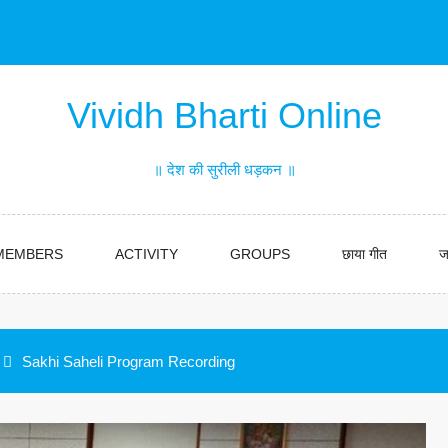
Vividh Bharti Online
॥ देश की सुरीली धड़कन ॥
MEMBERS
ACTIVITY
GROUPS
छाया गीत
ज
Sakhi Saheli Program Recording