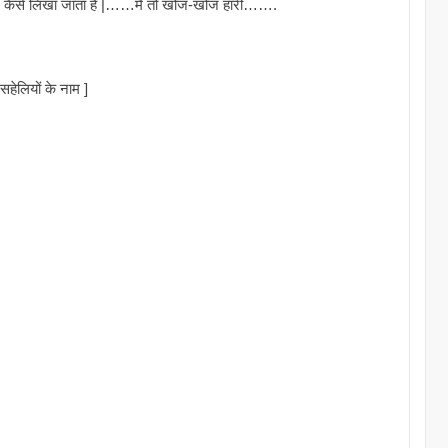
र कैसे लिखा जाता हैं |……मैं तो खोज-खोज हारी…….
हेलियों के नाम ]